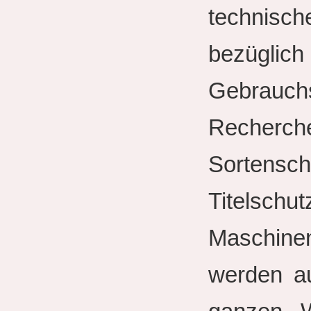
technisch
bezüglich
Gebrauc
Recherc
Sortensch
Titelsch
Maschine
werden au