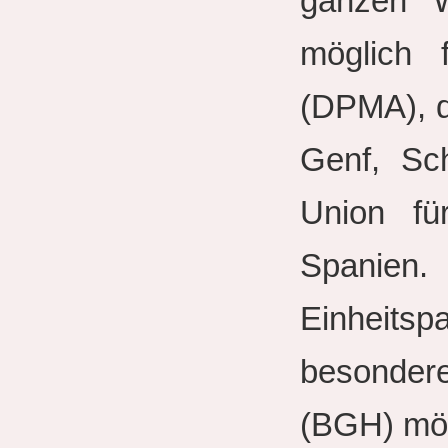
ganzen W
möglich 
(DPMA), d
Genf, Sc
Union fü
Spanien.
Einheitsp
besonder
(BGH) mög