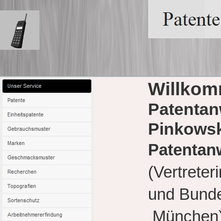
Willkom
Patentan
Pinkowsk
Patentan
(Vertrete
und Bunde
München